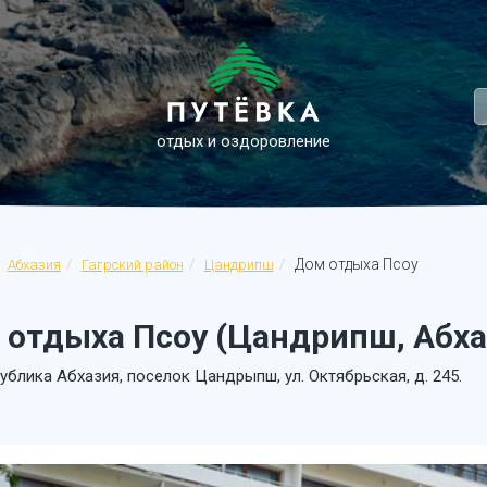
отдых и оздоровление
Дом отдыха Псоу
Абхазия
Гагрский район
Цандрипш
 отдыха Псоу (Цандрипш, Абха
ублика Абхазия, поселок Цандрыпш, ул. Октябрьская, д. 245.