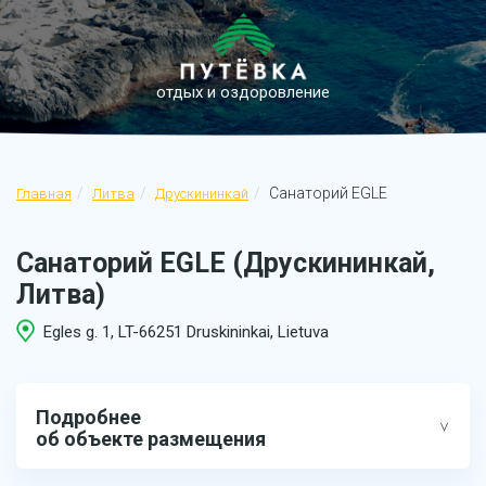
отдых и оздоровление
Санаторий EGLE
Главная
Литва
Друскининкай
Санаторий EGLE (Друскининкай,
Литва)
Egles g. 1, LT-66251 Druskininkai, Lietuva
Подробнее
об объекте размещения