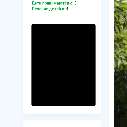
Дети принимаются с:
3
Лечение детей c:
4