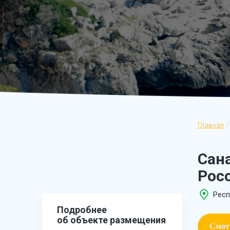
Главная
Сан
Рос
Респ
Подробнее
об объекте размещения
Смот