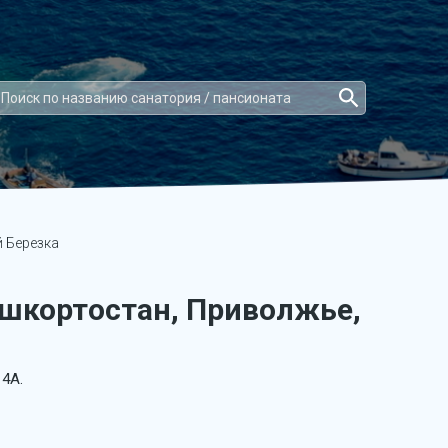
 Березка
ашкортостан, Приволжье,
4А.