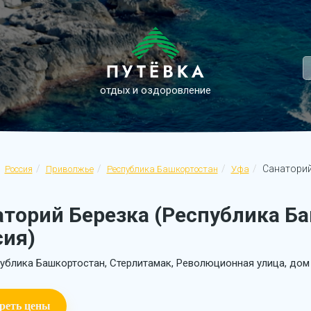
отдых и оздоровление
Санаторий
Россия
Приволжье
Республика Башкортостан
Уфа
аторий Березка (Республика Б
сия)
ублика Башкортостан, Стерлитамак, Революционная улица, дом 
реть цены