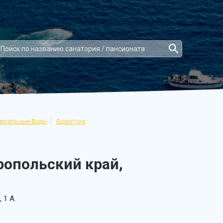
неральные Воды
Ессентуки
ропольский край,
 1 А.