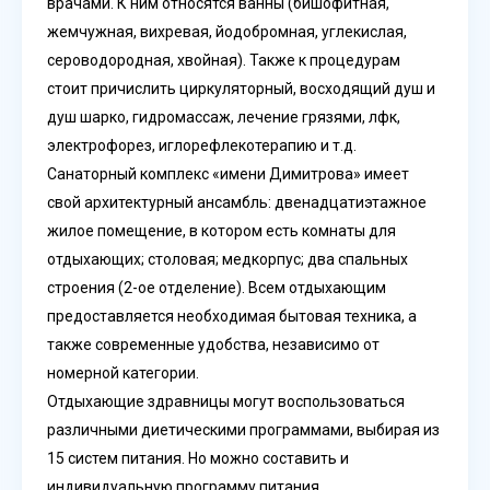
врачами. К ним относятся ванны (бишофитная,
жемчужная, вихревая, йодобромная, углекислая,
сероводородная, хвойная). Также к процедурам
стоит причислить циркуляторный, восходящий душ и
душ шарко, гидромассаж, лечение грязями, лфк,
электрофорез, иглорефлекотерапию и т.д.
Санаторный комплекс «имени Димитрова» имеет
свой архитектурный ансамбль: двенадцатиэтажное
жилое помещение, в котором есть комнаты для
отдыхающих; столовая; медкорпус; два спальных
строения (2-ое отделение). Всем отдыхающим
предоставляется необходимая бытовая техника, а
также современные удобства, независимо от
номерной категории.
Отдыхающие здравницы могут воспользоваться
различными диетическими программами, выбирая из
15 систем питания. Но можно составить и
индивидуальную программу питания.