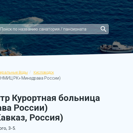
неральные Воды
Кисловодск
«НМИЦ РК» Минздрава России)
тр Курортная больница
ва России)
авказ, Россия)
го, 3-5.