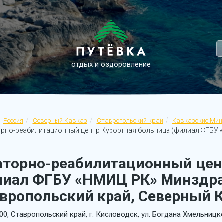
отдых и оздоровление
Россия
Северный Кавказ
Ставропольский край
Кавказские Ми
рно-реабилитационный центр Курортная больница (филиал ФГБУ 
аторно-реабилитационный цен
лиал ФГБУ «НМИЦ РК» Минздра
вропольский край, Северный К
00, Ставропольский край, г. Кисловодск, ул. Богдана Хмельницко