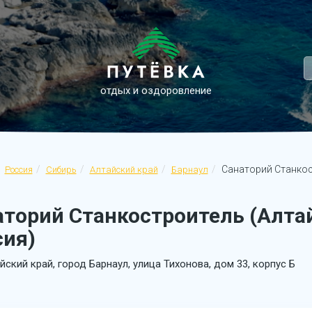
отдых и оздоровление
Санаторий Станкос
Россия
Сибирь
Алтайский край
Барнаул
торий Станкостроитель (Алтай
сия)
йский край, город Барнаул, улица Тихонова, дом 33, корпус Б