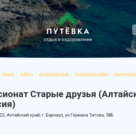
отдых и оздоровление
Россия
Сибирь
Алтайский край
Смоленский район
Белокуриха
ионат Старые друзья (Алтайск
сия)
23, Алтайский край, г. Барнаул, ул.Германа Титова, 58Б