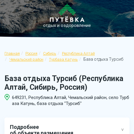
отдых и оздоровление
Главная
Россия
Сибирь
Республика Алтай
База отдыха Турсиб
Чемальский район
Турбаза Катунь
База отдыха Турсиб (Республика
Алтай, Сибирь, Россия)
649231, Республика Алтай, Чемальский район, село Турб
аза Катунь, база отдыха "Турсиб"
Подробнее
об объекте размещения