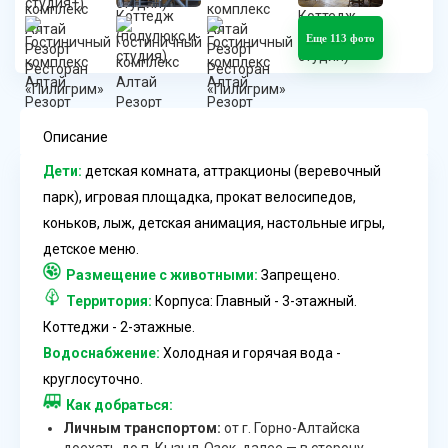
Еще 113 фото
Описание
Дети:
детская комната, аттракционы (веревочный
парк), игровая площадка, прокат велосипедов,
коньков, лыж, детская анимация, настольные игры,
детское меню.
Размещение с животными:
Запрещено.
Территория:
Корпуса: Главный - 3-этажный.
Коттеджи - 2-этажные.
Водоснабжение:
Холодная и горячая вода -
круглосуточно.
Как добраться:
Личным транспортом:
от г. Горно-Алтайска
доехать до п. Кызыл-Озек, далее — в сторону