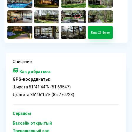
Еще 28 фото
Описание
Как добраться:
GPS-координаты:
Широта 51°41′44″N (51.69547)
Долгота 85°46′15″E (85.770723)
Сервисы
Бассейн открытый
Тренажерный зал