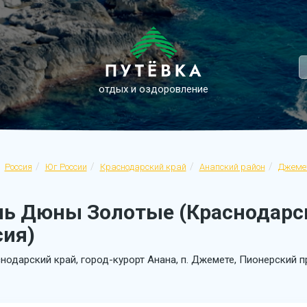
отдых и оздоровление
Россия
Юг России
Краснодарский край
Анапский район
Джеме
ль Дюны Золотые (Краснодарск
сия)
нодарский край, город-курорт Анана, п. Джемете, Пионерский п