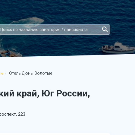
Отель Дюны Золотые
те
ий край, Юг России,
роспект, 223