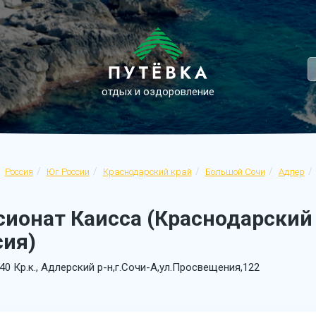
отдых и оздоровление
Россия
Юг России
Краснодарский край
Большой Сочи
Адлер
ионат Каисса (Краснодарский 
сия)
40 Кр.к., Адлерский р-н,г.Сочи-А,ул.Просвещения,122