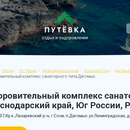
отдых и оздоровление
Россия
Юг России
Краснодарский край
Большой Сочи
Дагомы
вительный комплекс санаторного типа Дагомыс
оровительный комплекс санат
снодарский край, Юг России, 
07,Кр.к.,Лазаревский р-н, г.Сочи, п.Дагомыс ул.Ленинградская, д