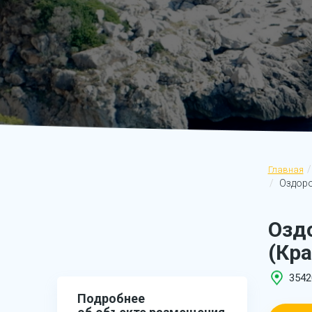
Главная
Оздоро
Озд
(Кра
3542
Подробнее