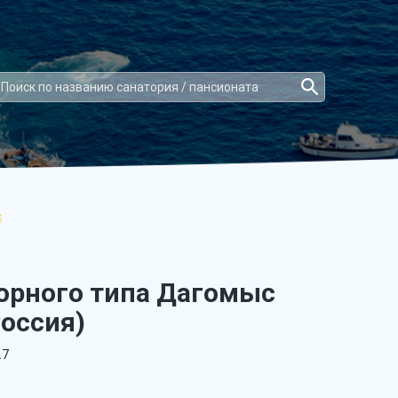
с
орного типа Дагомыс
Россия)
.7