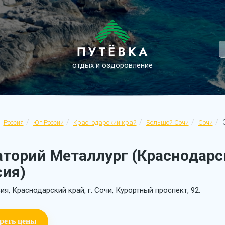
отдых и оздоровление
С
Россия
Юг России
Краснодарский край
Большой Сочи
Сочи
аторий Металлург (Краснодарск
сия)
ия, Краснодарский край, г. Сочи, Курортный проспект, 92.
реть цены