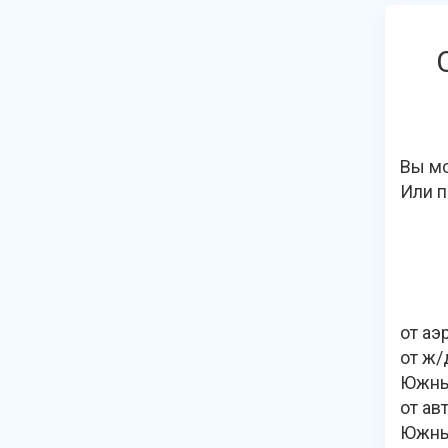
Вы мо
Или п
от аэ
от ж/
Южны
от ав
Южны