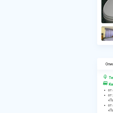
Опи
Те
Ка
от
от
«П
от
«П