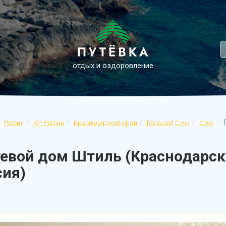
отдых и оздоровление
Г
Россия
Юг России
Краснодарский край
Большой Сочи
Сочи
тевой дом Штиль (Краснодарски
сия)