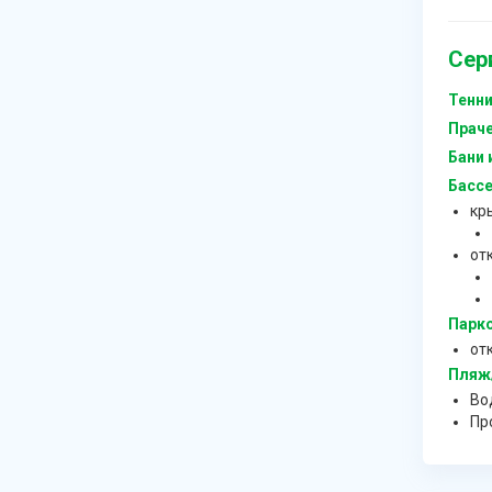
Сер
Тенни
Прач
Бани 
Бассе
кр
от
Парко
от
Пляж/
Во
Пр