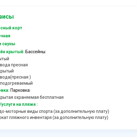
висы
сный корт
ечная
и сауны
йн крытый:
Бассейны:
ытый
вода пресная
крытый
вода(пресная )
подогреваемый
вка:
Парковка:
крытая охраняемая бесплатная
услуги на пляже :
до-моторные виды спорта (за дополнительную плату)
окат пляжного инвентаря (за дополнительную плату)