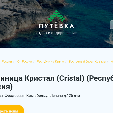
отдых и оздоровление
Россия
Юг России
Республика Крым
Восточный берег Крыма
К
иница Кристал (Cristal) (Респ
сия)
,г.Феодосия,п.Коктебель,ул.Ленина,д.125 л-м
реть цены