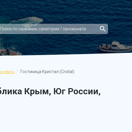
Гостиница Кристал (Cristal)
октебель
ублика Крым, Юг России,