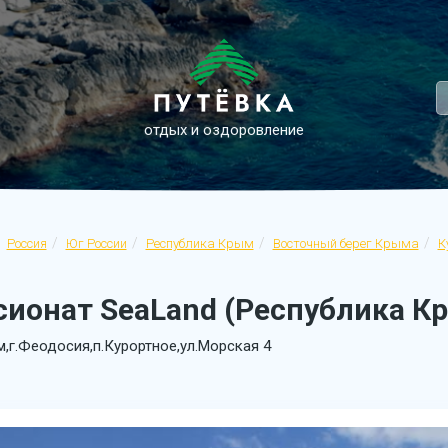
отдых и оздоровление
Россия
Юг России
Республика Крым
Восточный берег Крыма
К
ионат SeaLand (Республика Кр
,г.Феодосия,п.Курортное,ул.Морская 4