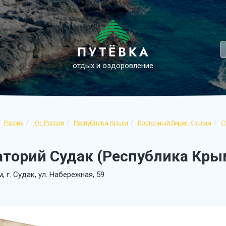
отдых и оздоровление
Россия
Юг России
Республика Крым
Восточный берег Крыма
С
торий Судак (Республика Крым
, г. Судак, ул. Набережная, 59