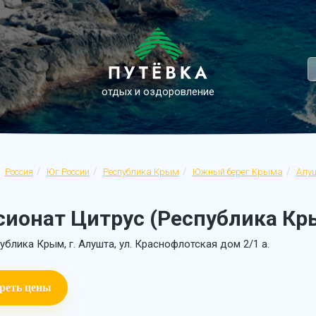
отдых и оздоровление
Россия
Юг России
Республика Крым
Южный берег Крыма
Алу
сионат Цитрус (Республика Кры
ублика Крым, г. Алушта, ул. Краснофлотская дом 2/1 а.
реть цены