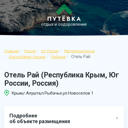
отдых и оздоровление
Главная
Россия
Юг России
Республика Крым
Отель Рай
Южный берег Крыма
Рыбачье
Отель Рай (Республика Крым, Юг
России, Россия)
Крым,г.Алушта,п.Рыбачье,ул.Новоселов 1
Подробнее
об объекте размещения