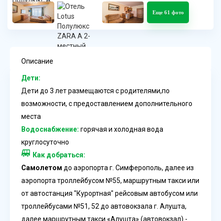
Еще 61 фото
Описание
Дети:
Дети до 3 лет размещаются с родителями,по
возможности, с предоставлением дополнительного
места
Водоснабжение:
горячая и холодная вода
круглосуточно
Как добраться:
Самолетом
до аэропорта г. Симферополь, далее из
аэропорта троллейбусом №55, маршрутным такси или
от автостанция "Курортная" рейсовым автобусом или
троллейбусами №51, 52 до автовокзала г. Алушта,
далее маршрутным такси «Алушта» (автовокзал) -