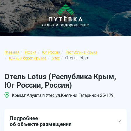
отдых и оздоровление
Главная
Россия
Юг России
Республика Крым
Отель Lotus
Южный берег Крыма
Утес
Отель Lotus (Республика Крым,
Юг России, Россия)
Крым,г.Алушта,п.Утес,ул.Княгини Гагариной 25/179
Подробнее
об объекте размещения