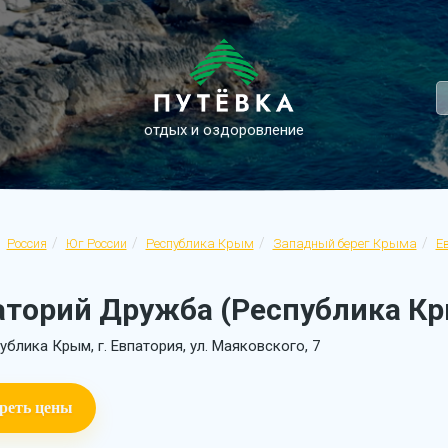
отдых и оздоровление
Россия
Юг России
Республика Крым
Западный берег Крыма
Е
аторий Дружба (Республика Кр
ублика Крым, г. Евпатория, ул. Маяковского, 7
реть цены