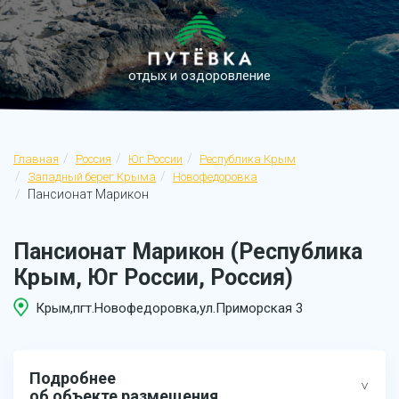
отдых и оздоровление
Главная
Россия
Юг России
Республика Крым
Западный берег Крыма
Новофедоровка
Пансионат Марикон
Пансионат Марикон (Республика
Крым, Юг России, Россия)
Крым,пгт.Новофедоровка,ул.Приморская 3
Подробнее
об объекте размещения