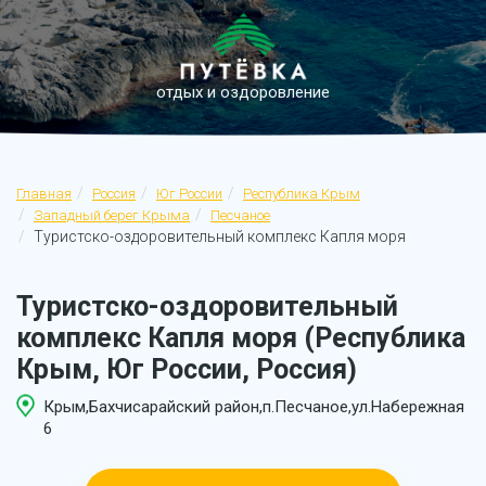
отдых и оздоровление
Главная
Россия
Юг России
Республика Крым
Западный берег Крыма
Песчаное
Туристско-оздоровительный комплекс Капля моря
Туристско-оздоровительный
комплекс Капля моря (Республика
Крым, Юг России, Россия)
Крым,Бахчисарайский район,п.Песчаное,ул.Набережная
6