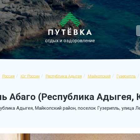
отдых и оздоровление
Россия
Юг России
Республика Адыгея
Майкопский
Гузерипль
ь Абаго (Республика Адыгея, 
ублика Адыгея, Майкопский район, поселок Гузерипль, улица Л