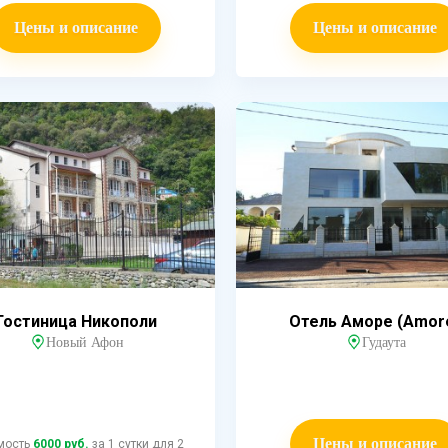
Цены и описание
Цены и описание
Гостиница Никополи
Отель Аморе (Amor
Новый Афон
Гудаута
Цены и описание
мость
6000 руб.
за 1 сутки для 2