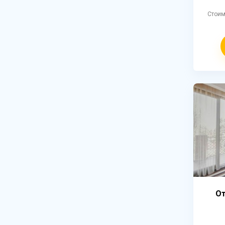
Стои
От