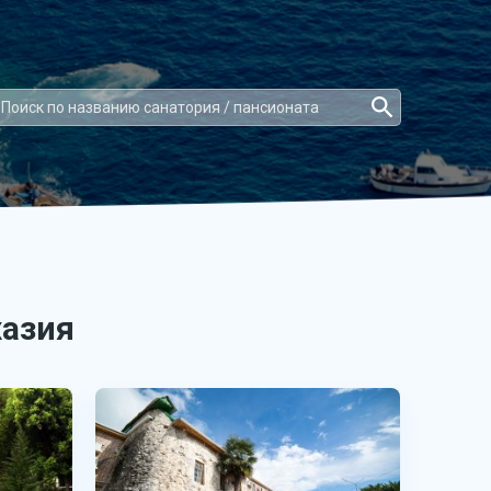
хазия