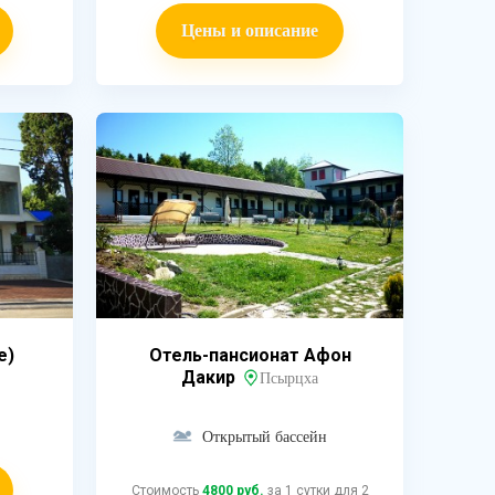
Цены и описание
e)
Отель-пансионат Афон
Дакир
Псырцха
Открытый бассейн
Стоимость
4800 руб.
за 1 сутки для 2