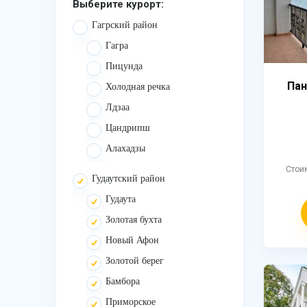
Выберите курорт:
Гагрский район
Гагра
Пицунда
Пан
Холодная речка
Лдзаа
Цандрипш
Алахадзы
Стои
Гудаутский район
Гудаута
Золотая бухта
Новый Афон
Золотой берег
Бамбора
Приморское