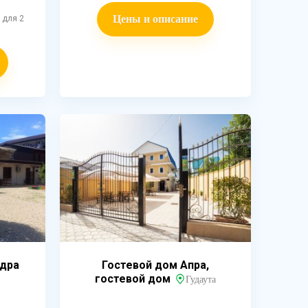
Цены и описание
 для 2
ндра
Гостевой дом Апра,
гостевой дом
Гудаута