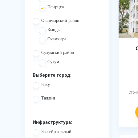
Псырцха
Очамчырский район
Кындыг
Очамчыра
Сухумский район
Сухум
Выберите город:
Баку
Стои
Таллин
Инфраструктура:
Бассейн крытый