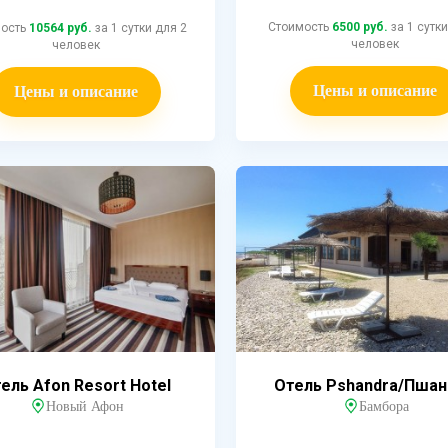
Стоимость
6500 руб.
за 1 сутки
мость
10564 руб.
за 1 сутки для 2
человек
человек
Цены и описание
Цены и описание
ель Afon Resort Hotel
Отель Pshandra/Пша
Новый Афон
Бамбора