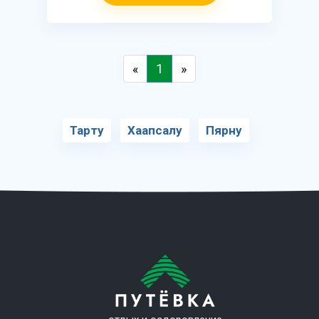
«
1
»
Тарту
Хаапсалу
Пярну