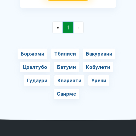
«
1
»
Боржоми
Тбилиси
Бакуриани
Цхалтубо
Батуми
Кобулети
Гудаури
Квариати
Уреки
Саирме