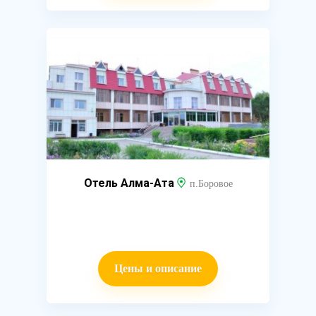
Отель Алма-Ата
п.Боровое
Цены и описание