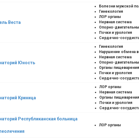
Болезни мужской п
Гинекология
ЛОР органы
ель Веста
Нервная система
Опорно-двигательны
Почки и урология
Сердечно-сосудиста
Гинекология
Нарушение обмена 
Нервная система
наторий Юность
Опорно-двигательны
Органы пищеварения
Почки и урология
Сердечно-сосудиста
ЛОР органы
Нервная система
наторий Криница
Органы пищеварени
Почки и урология
Сердечно-сосудист
наторий Республиканская больница
ЛОР органы
леолечения