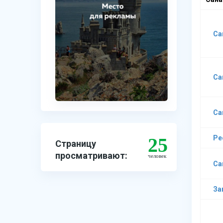
Са
Са
Са
25
Ре
Страницу
просматривают:
человек
Са
За