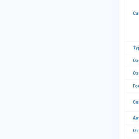
Са
Ту
Оз
Оз
Го
Са
Ав
От