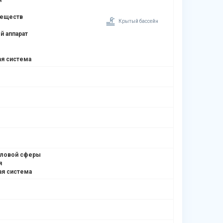
я
веществ
Крытый бассейн
й аппарат
я система
оловой сферы
я
ая система