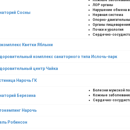
Кожные заболевани
ЛОР органы
Нарушение обмена 
наторий Сосны
Нервная система
Опорно-двигательны
Органы пищеварения
Почки и урология
Сердечно-сосудиста
ркомплекс Кветки Яблыни
доровительный комплекс санаторного типа Ислочь-парк
доровительный центр Чайка
стиница Нарочь ГК
Болезни мужской п
наторий Березина
Кожные заболевани
Сердечно-сосудист
токемпинг Нарочь
ель Робинсон