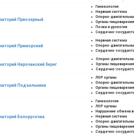
Гинекология
Нервная система
Опорно-двигательны
наторий Приозерный
Органы пищеварения
Почки и урология
Сердечно-сосудиста
Нервная система
наторий Приморский
Опорно-двигательны
Сердечно-сосудиста
Опорно-двигательны
наторий Нарочанский берег
Органы пищеварени
Сердечно-сосудист
ЛОР органы
Опорно-двигательны
наторий Подъельники
Органы пищеварения
Сердечно-сосудиста
Гинекология
ЛОР органы
Нарушение обмена 
наторий Белорусочка
Нервная система
Опорно-двигательны
Органы пищеварения
Сердечно-сосудиста