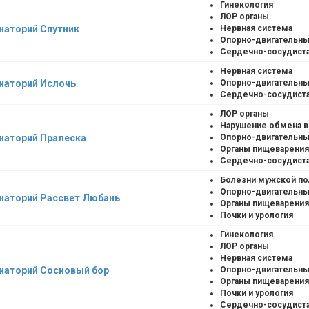
Гинекология
ЛОР органы
наторий Спутник
Нервная система
Опорно-двигательны
Сердечно-сосудиста
Нервная система
наторий Ислочь
Опорно-двигательны
Сердечно-сосудиста
ЛОР органы
Нарушение обмена 
наторий Пралеска
Опорно-двигательны
Органы пищеварения
Сердечно-сосудиста
Болезни мужской п
Опорно-двигательны
наторий Рассвет Любань
Органы пищеварения
Почки и урология
Гинекология
ЛОР органы
Нервная система
наторий Сосновый бор
Опорно-двигательны
Органы пищеварения
Почки и урология
Сердечно-сосудиста