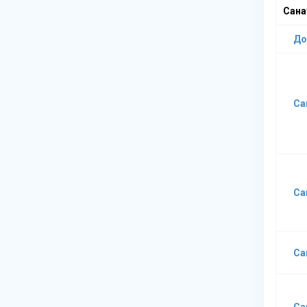
Сана
До
Са
Са
Са
Са