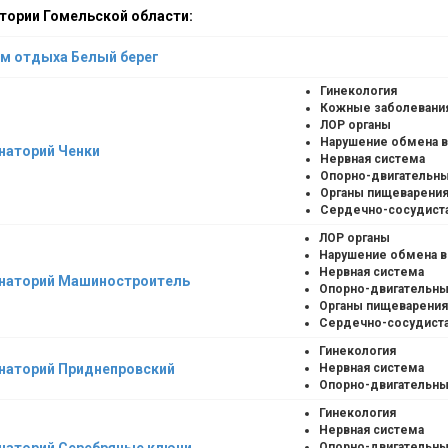
тории Гомельской области:
м отдыха Белый берег
Гинекология
Кожные заболевани
ЛОР органы
Нарушение обмена 
наторий Ченки
Нервная система
Опорно-двигательны
Органы пищеварени
Сердечно-сосудист
ЛОР органы
Нарушение обмена 
Нервная система
наторий Машиностроитель
Опорно-двигательны
Органы пищеварения
Сердечно-сосудиста
Гинекология
наторий Приднепровский
Нервная система
Опорно-двигательны
Гинекология
Нервная система
наторий Серебряные ключи
Опорно-двигательны