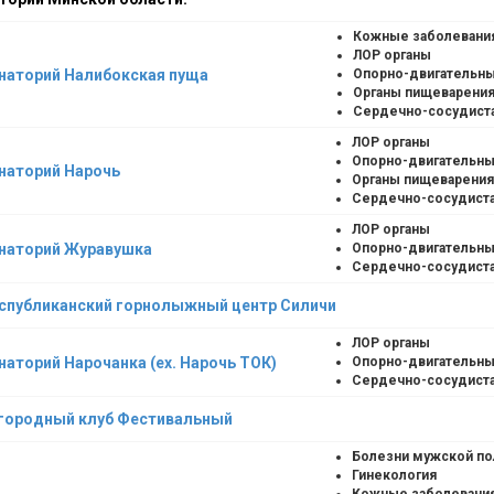
Кожные заболевани
ЛОР органы
наторий Налибокская пуща
Опорно-двигательны
Органы пищеварени
Сердечно-сосудист
ЛОР органы
Опорно-двигательны
наторий Нарочь
Органы пищеварения
Сердечно-сосудиста
ЛОР органы
наторий Журавушка
Опорно-двигательны
Сердечно-сосудиста
спубликанский горнолыжный центр Силичи
ЛОР органы
наторий Нарочанка (ex. Нарочь ТОК)
Опорно-двигательны
Сердечно-сосудиста
городный клуб Фестивальный
Болезни мужской п
Гинекология