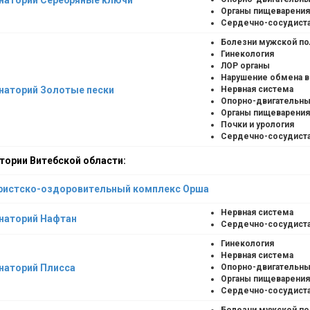
Органы пищеварения
Сердечно-сосудиста
Болезни мужской п
Гинекология
ЛОР органы
Нарушение обмена 
наторий Золотые пески
Нервная система
Опорно-двигательны
Органы пищеварения
Почки и урология
Сердечно-сосудиста
тории Витебской области:
ристско-оздоровительный комплекс Орша
Нервная система
наторий Нафтан
Сердечно-сосудиста
Гинекология
Нервная система
наторий Плисса
Опорно-двигательны
Органы пищеварения
Сердечно-сосудиста