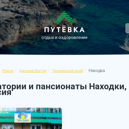
отдых и оздоровление
Находка
Россия
Дальний Восток
Приморский край
атории и пансионаты Находки,
сия