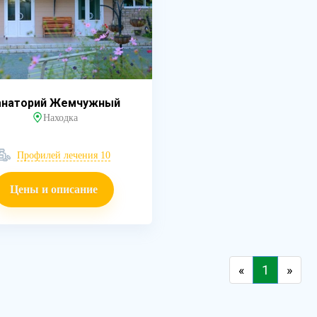
анаторий Жемчужный
Находка
Профилей лечения 10
Цены и описание
«
1
»