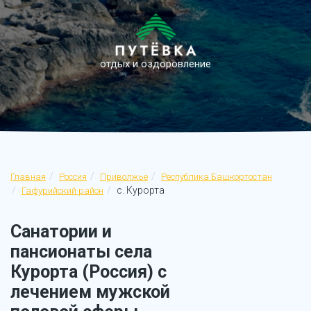
отдых и оздоровление
Главная
Россия
Приволжье
Республика Башкортостан
с. Курорта
Гафурийский район
Санатории и
пансионаты села
Курорта (Россия) с
лечением мужской