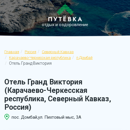
отдых и оздоровление
Главная
Россия
Северный Кавказ
Карачаево-Черкесская республика
п.Домбай
Отель Гранд Виктория
Отель Гранд Виктория
(Карачаево-Черкесская
республика, Северный Кавказ,
Россия)
пос. Домбай,ул. Пихтовый мыс, 3А