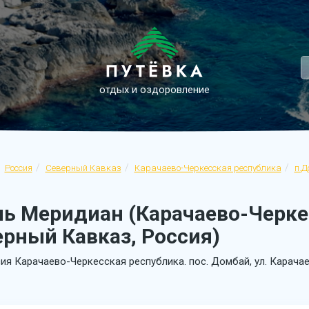
отдых и оздоровление
Россия
Северный Кавказ
Карачаево-Черкесская республика
п.Д
ль Меридиан (Карачаево-Черке
ерный Кавказ, Россия)
ия Карачаево-Черкесская республика. пос. Домбай, ул. Карачае