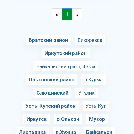
«
1
»
Братский район
Вихоревка
Иркутский район
Байкальский тракт, 43км
Ольхонский район
п.Курма
Слюдянский
Утулик
Усть-Кутский район
Усть-Кут
Иркутск
о.Ольхон
Мухор
Листвянка
п.Хужир
Байкальск