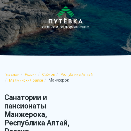
отдых и оздоровление
Главная
Россия
Сибирь
Республика Алтай
Манжерок
Майминский район
Санатории и
пансионаты
Манжерока,
Республика Алтай,