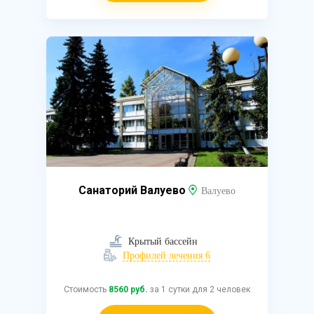
Санаторий Валуево
Валуево
Крытый бассейн
Профилей лечения 6
Стоимость
8560 руб.
за 1 сутки для 2 человек