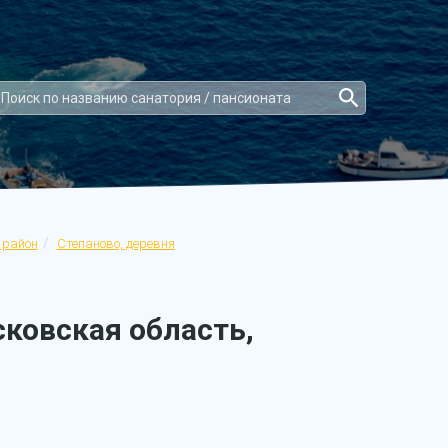
 район
Степаново, деревня
ковская область,