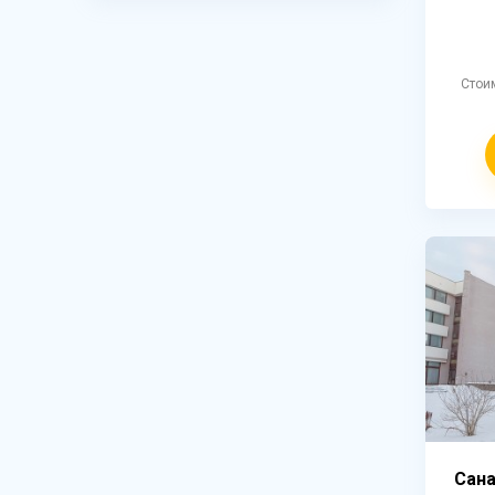
Стои
Сан