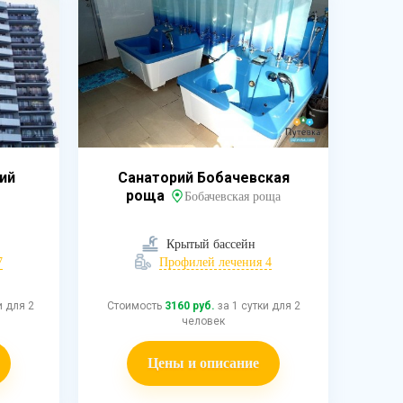
ий
Санаторий Бобачевская
роща
Бобачевская роща
Крытый бассейн
7
Профилей лечения 4
и для 2
Стоимость
3160 руб.
за 1 сутки для 2
человек
Цены и описание