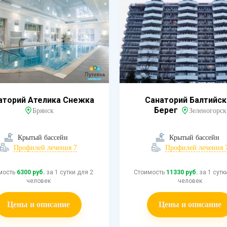
аторий Ателика Снежка
Санаторий Балтийск
Берег
Брянск
Зеленогорск
Крытый бассейн
Крытый бассейн
Профилей лечения 7
Профилей лечения 
мость
6300 руб.
за 1 сутки для 2
Стоимость
11330 руб.
за 1 сутк
человек
человек
Цены и описание
Цены и описание