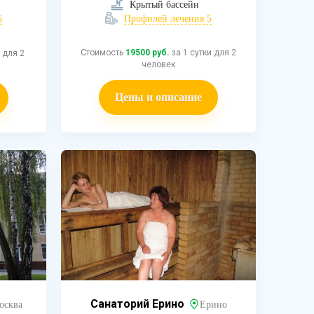
Крытый бассейн
Профилей лечения 5
6
Стоимость
19500 руб.
за 1 сутки для 2
 для 2
человек
Цены и описание
Санаторий Ерино
осква
Ерино