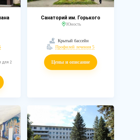
мана
Санаторий им. Горького
Юность
Крытый бассейн
5
Профилей лечения 5
Цены и описание
и для 2