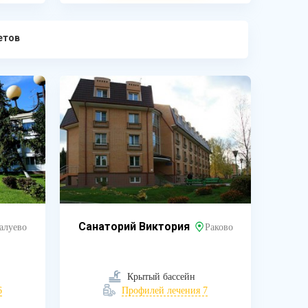
етов
Санаторий Виктория
алуево
Раково
Крытый бассейн
6
Профилей лечения 7