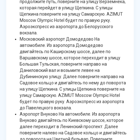
продолжите путь, поверните на улицу Верземнека,
которая перейдет в улицу Щепкина. С улицы
Щепкина поверните на улицу Самарскую. AZIMUT
Moscow Olympic Hotel будет по правую руку.
Аэроэкспресс из аэропорта до Белорусского
вокзала.
Московский аэропорт Домодедово На
автомобиле. Из аэропорта Домодедово
двигайтесь по Каширскому шоссе, далее по
Варшавскому шоссе, которое переходит в улицу
Большая Тульская, поверните направо на
Даниловский вал и возьмите левее на
Дубининскую улицу. Далее поверните направо на
Садовое кольцо и двигайтесь по нему до поворота
на улицу Щепкина. С улицы Щепкина поверните на
улицу Самарскую. AZIMUT Moscow Olympic Hotel
будет по правую руку. Аэроэкспресс из аэропорта
до Павелецкого вокзала.
Аэропорт Внуково На автомобиле. Из аэропорта
Внуково двигайтесь по Киевскому шоссе, которое
далее переходит в Ленинский проспект. Далее
поверните налево на Садовое кольцо и двигайтесь
до поворота на Цветной бульвар. Поверните