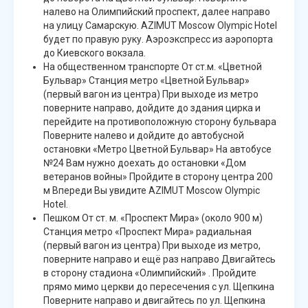
налево на Олимпийский проспект, далее направо
на улицу Самарскую. AZIMUT Moscow Olympic Hotel
будет по правую руку. Аэроэкспресс из аэропорта
до Киевского вокзала.
На общественном транспорте От ст.м. «Цветной
Бульвар» Станция метро «Цветной Бульвар»
(первый вагон из центра) При выходе из метро
поверните направо, дойдите до здания цирка и
перейдите на противоположную сторону бульвара
Поверните налево и дойдите до автобусной
остановки «Метро Цветной Бульвар» На автобусе
№24 Вам нужно доехать до остановки «Дом
ветеранов войны» Пройдите в сторону центра 200
м Впереди Вы увидите AZIMUT Moscow Olympic
Hotel.
Пешком От ст. м. «Проспект Мира» (около 900 м)
Станция метро «Проспект Мира» радиальная
(первый вагон из центра) При выходе из метро,
поверните направо и ещё раз направо Двигайтесь
в сторону стадиона «Олимпийский» . Пройдите
прямо мимо церкви до пересечения с ул. Щепкина
Поверните направо и двигайтесь по ул. Щепкина