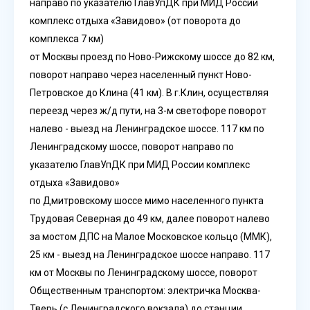
направо по указателю ГлавУпДК при МИД России
комплекс отдыха «Завидово» (от поворота до
комплекса 7 км)
от Москвы проезд по Ново-Рижскому шоссе до 82 км,
поворот направо через населенный пункт Ново-
Петровское до Клина (41 км). В г.Клин, осуществляя
переезд через ж/д пути, на 3-м светофоре поворот
налево - выезд на Ленинградское шоссе. 117 км по
Ленинградскому шоссе, поворот направо по
указателю ГлавУпДК при МИД России комплекс
отдыха «Завидово»
по Дмитровскому шоссе мимо населенного пункта
Трудовая Северная до 49 км, далее поворот налево
за мостом ДПС на Малое Московское кольцо (ММК),
25 км - выезд на Ленинградское шоссе направо. 117
км от Москвы по Ленинградскому шоссе, поворот
Общественным транспортом: электричка Москва-
Тверь (с Ленинградского вокзала) до станции