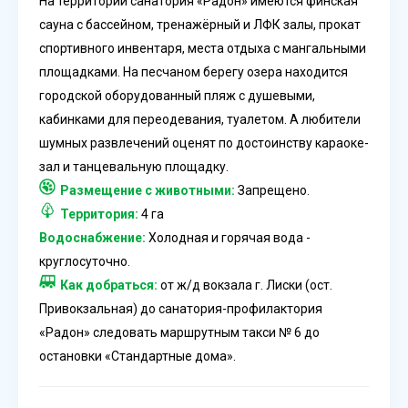
На территории
санатория «Радон»
имеются финская
сауна с бассейном, тренажёрный и ЛФК залы, прокат
спортивного инвентаря, места отдыха с мангальными
площадками. На песчаном берегу озера находится
городской оборудованный пляж с душевыми,
кабинками для переодевания, туалетом. А любители
шумных развлечений оценят по достоинству караоке-
зал и танцевальную площадку.
Размещение с животными:
Запрещено.
Территория:
4 га
Водоснабжение:
Холодная и горячая вода -
круглосуточно.
Как добраться:
от ж/д вокзала г. Лиски (ост.
Привокзальная) до санатория-профилактория
«Радон» следовать маршрутным такси № 6 до
остановки «Стандартные дома».