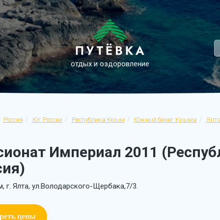
отдых и оздоровление
Россия
Юг России
Республика Крым
Южный берег Крыма
Ялт
сионат Империал 2011 (Респуб
сия)
, г. Ялта, ул.Володарского-Щербака,7/3.
реть цены