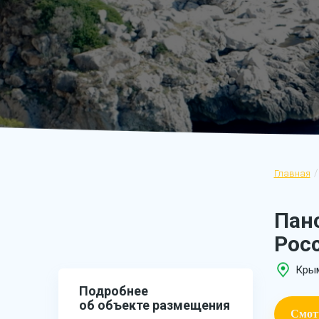
Главная
Пан
Рос
Крым
Подробнее
об объекте размещения
Смот