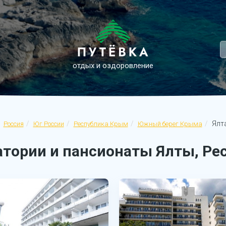
отдых и оздоровление
Ялт
Россия
Юг России
Республика Крым
Южный берег Крыма
атории и пансионаты Ялты, Ре