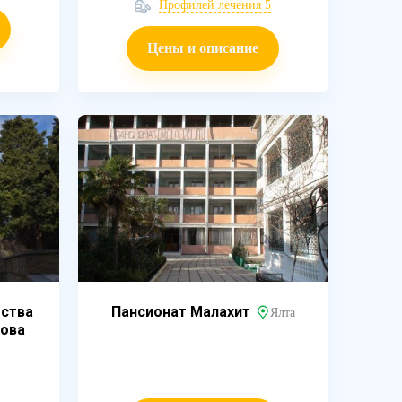
Профилей лечения 5
Цены и описание
ества
Пансионат Малахит
Ялта
хова