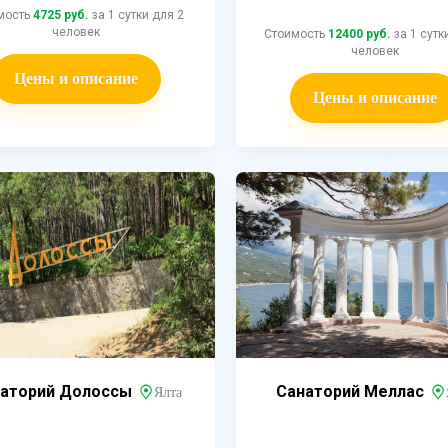
мость
4725 руб.
за 1 сутки для 2
человек
Стоимость
12400 руб.
за 1 сутк
человек
Цены и описание
Цены и описание
аторий Долоссы
Санаторий Меллас
Ялта