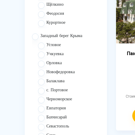
Щёлкино
Феодосия
Курортное
Западный берег Крыма
Угловое
Пан
Учкуевка
Орловка
Новофедоровка
Балаклава
с. Портовое
Стои
Черноморское
Евпатория
Бахчисарай
Севастополь