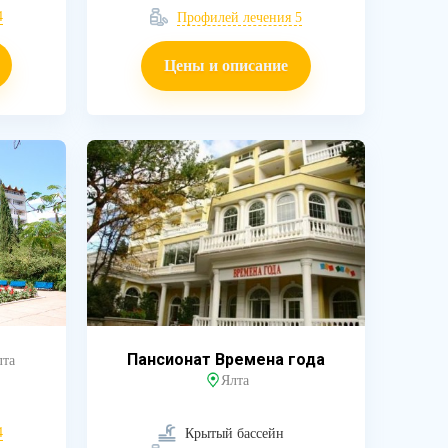
4
Профилей лечения 5
Цены и описание
Пансионат Времена года
лта
Ялта
4
Крытый бассейн