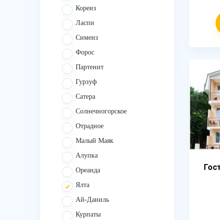
Кореиз
Ласпи
Симеиз
Форос
Партенит
Гурзуф
Сатера
Солнечногорское
Отрадное
Малый Маяк
Алупка
Гос
Ореанда
Ялта
Ай-Даниль
Курпаты