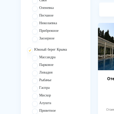
Саки
Оленевка
Песчаное
Николаевка
Прибрежное
Заозерное
Южный берег Крыма
Массандра
Парковое
Ливадия
Оте
Рыбачье
Гаспра
Мисхор
Алушта
Стои
Приветное