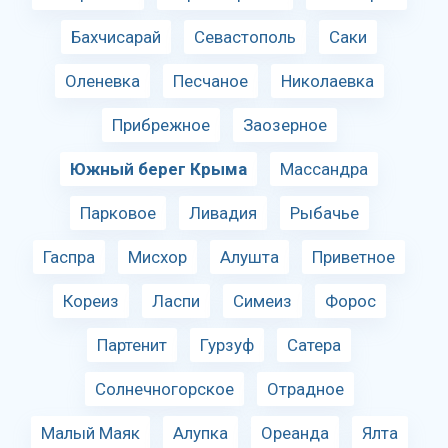
Бахчисарай
Севастополь
Саки
Оленевка
Песчаное
Николаевка
Прибрежное
Заозерное
Южный берег Крыма
Массандра
Парковое
Ливадия
Рыбачье
Гаспра
Мисхор
Алушта
Приветное
Кореиз
Ласпи
Симеиз
Форос
Партенит
Гурзуф
Сатера
Солнечногорское
Отрадное
Малый Маяк
Алупка
Ореанда
Ялта