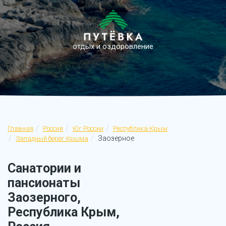
отдых и оздоровление
Главная
Россия
Юг России
Республика Крым
Заозерное
Западный берег Крыма
Санатории и
пансионаты
Заозерного,
Республика Крым,