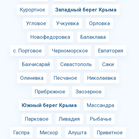
Курортное
Западный берег Крыма
Угловое
Учкуевка
Орловка
Новофедоровка
Балаклава
с. Портовое
Черноморское
Евпатория
Бахчисарай
Севастополь
Саки
Оленевка
Песчаное
Николаевка
Прибрежное
Заозерное
Южный берег Крыма
Массандра
Парковое
Ливадия
Рыбачье
Гаспра
Мисхор
Алушта
Приветное