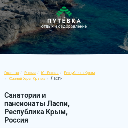
отдых и оздоровление
Главная
Россия
Юг России
Республика Крым
Ласпи
Южный берег Крыма
Санатории и
пансионаты Ласпи,
Республика Крым,
Россия