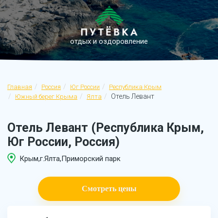
отдых и оздоровление
Главная
Россия
Юг России
Республика Крым
Отель Левант
Южный берег Крыма
Ялта
Отель Левант (Республика Крым,
Юг России, Россия)
Крым,г.Ялта,Приморский парк
Смотреть цены