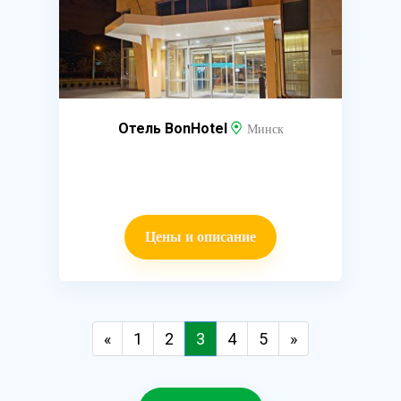
Отель BonHotel
Минск
Цены и описание
«
1
2
3
4
5
»