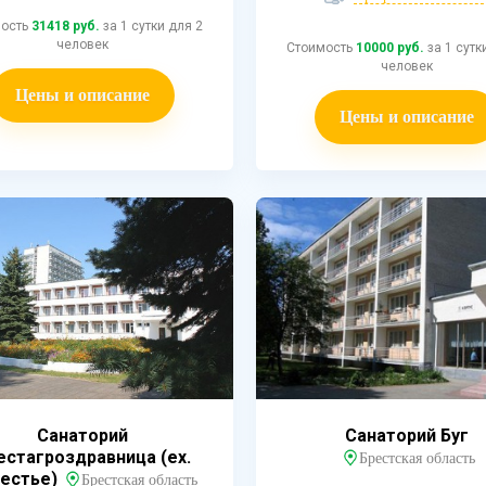
мость
31418 руб.
за 1 сутки для 2
человек
Стоимость
10000 руб.
за 1 сутк
человек
Цены и описание
Цены и описание
Санаторий
Санаторий Буг
естагроздравница (ex.
Брестская область
естье)
Брестская область