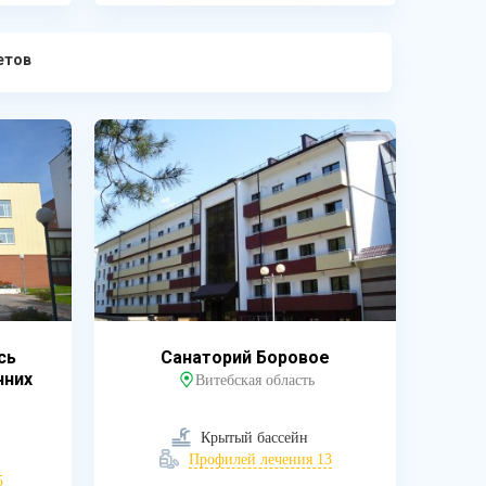
етов
сь
Санаторий Боровое
нних
Витебская область
Крытый бассейн
Профилей лечения 13
5