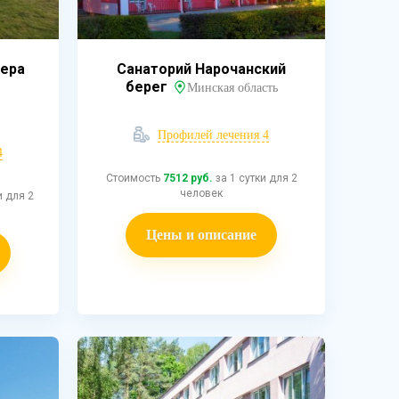
зера
Санаторий Нарочанский
берег
Минская область
Профилей лечения 4
4
Стоимость
7512 руб.
за 1 сутки для 2
человек
и для 2
Цены и описание