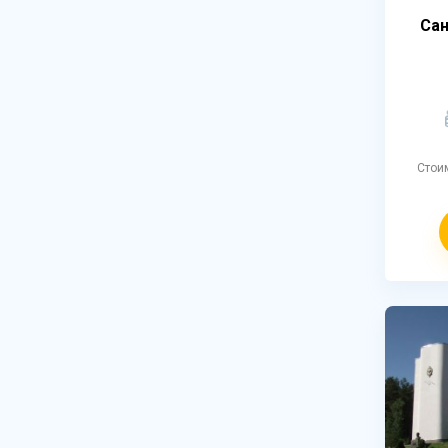
Сан
Стои