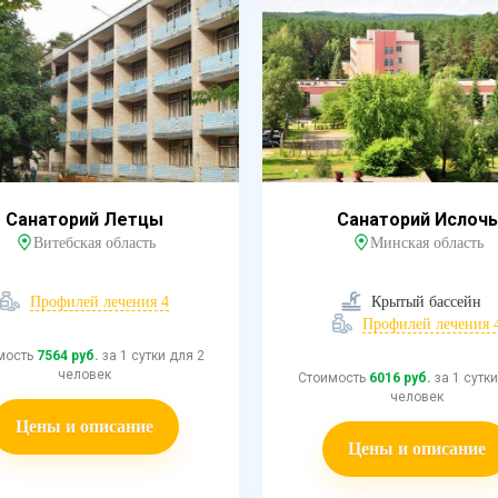
Санаторий Летцы
Санаторий Ислочь
Витебская область
Минская область
Профилей лечения 4
Крытый бассейн
Профилей лечения 
мость
7564 руб.
за 1 сутки для 2
человек
Стоимость
6016 руб.
за 1 сутки
человек
Цены и описание
Цены и описание