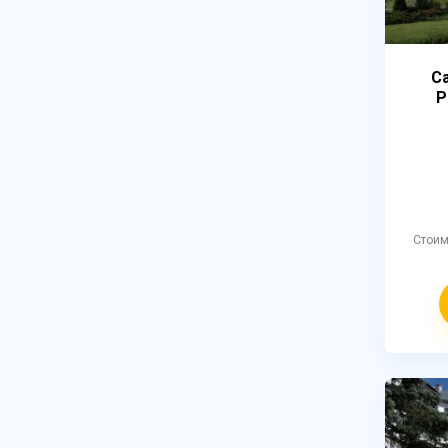
С
Р
Стои