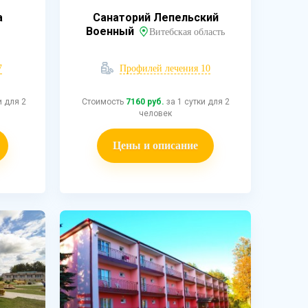
а
Санаторий Лепельский
Военный
Витебская область
7
Профилей лечения 10
и для 2
Стоимость
7160 руб.
за 1 сутки для 2
человек
Цены и описание