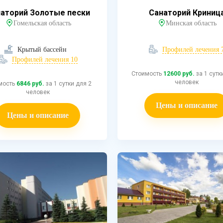
аторий Золотые пески
Санаторий Криниц
Гомельская область
Минская область
Крытый бассейн
Профилей лечения 
Профилей лечения 10
Стоимость
12600 руб.
за 1 сутк
человек
мость
6846 руб.
за 1 сутки для 2
человек
Цены и описание
Цены и описание